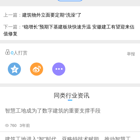
业。1998年发起设立上海建工集团股份有限公司，并在上海证
上一篇：
建筑物外立面要定期“洗澡”了
券交易所挂牌上市。2010年和2011年，经过两次重大重组，完
下一篇：
“稳增长”预期下基建板块快速升温 安徽建工有望迎来估
成整体上市。
值修复
恒大集团董事局主席许家印在2022年保交楼新年开工动员大会
0
人打赏
举报
上提出了2022年要交楼约7000万平米、60万套的目标。这相当
于恒大集团所有保交楼项目中有近50%要在今年完成交付。许
家印在会上表示，狠抓销售回款是现阶段保持各项目复工复产
持续性的关键环节。要实现平均月销售回款100亿元以上，确保
同类行业资讯
工程建设。除保交楼的范围之外，恒大集团还有5600万平方米
智慧工地成为了数字建筑的重要支撑手段
的在建未取证未开盘的项目、1.6亿平方米的土地储备以及150
个旧改项目。
760
3年前
建筑工地进入“智”时代，亚略特技术赋能，推动智慧工