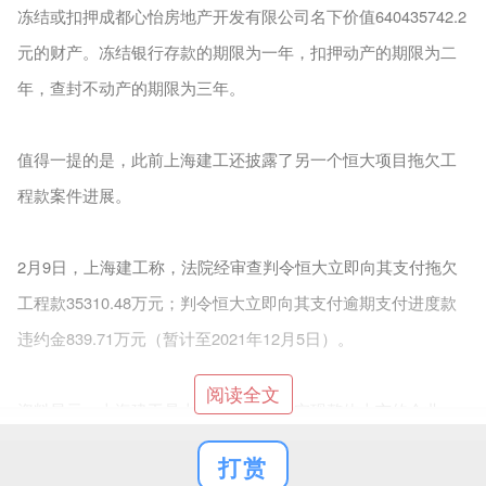
冻结或扣押成都心怡房地产开发有限公司名下价值640435742.2
元的财产。冻结银行存款的期限为一年，扣押动产的期限为二
年，查封不动产的期限为三年。
值得一提的是，此前上海建工还披露了另一个恒大项目拖欠工
程款案件进展。
2月9日，上海建工称，法院经审查判令恒大立即向其支付拖欠
工程款35310.48万元；判令恒大立即向其支付逾期支付进度款
违约金839.71万元（暂计至2021年12月5日）。
阅读全文
资料显示，上海建工是上海国资中较早实现整体上市的企业。
前身为创立于1953年的上海市人民政府建筑工程局，1994年整
打赏
体改制为以上海建工（集团）总公司为资产母公司的集团型企